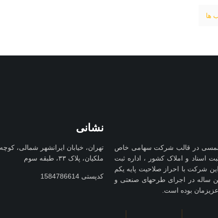
 ها
نشانی
فنی مهندسی کیوان کوشا در سال 1347 شمسی در قالب شرکت سهامی خاص
تهران، خیابان ایرانشهر شمالی، کوچه
سازمان ثبت اسناد و املاک کشور ، اداره ثبت
ملکیان، پلاک ۳۳، طبقه سوم
ن شرکت با احراز صلاحیت پایه یکم
کدپستی 1584786614
ین ساله در اجرای طرحهای صنعتی و
زیزمان بوده است.