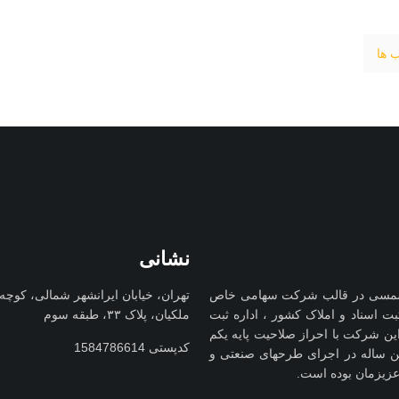
 ها
نشانی
فنی مهندسی کیوان کوشا در سال 1347 شمسی در قالب شرکت سهامی خاص
تهران، خیابان ایرانشهر شمالی، کوچه
سازمان ثبت اسناد و املاک کشور ، اداره ثبت
ملکیان، پلاک ۳۳، طبقه سوم
ن شرکت با احراز صلاحیت پایه یکم
کدپستی 1584786614
ین ساله در اجرای طرحهای صنعتی و
زیزمان بوده است.