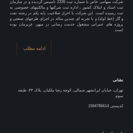
شرکت سهامی خاص با شماره ثبت 2326 تاسیس گردیده و در سازمان
ثبت اسناد و املاک کشور ، اداره ثبت شرکتها و مالکیتهای خصوصی به
ثبت رسیده است .این شرکت با احراز صلاحیت پایه یکم در رشته نفت
و گاز (خط لوله) و با تجربه ای چندین ساله در اجرای طرحهای صنعتی و
پروژه های عمرانی مشغول خدمت رسانی در میهن عزیزمان بوده
است.
ادامه مطلب
نشانی
تهران، خیابان ایرانشهر شمالی، کوچه رضا ملکیان، پلاک ۳۳، طبقه
سوم
کدپستی 1584786614