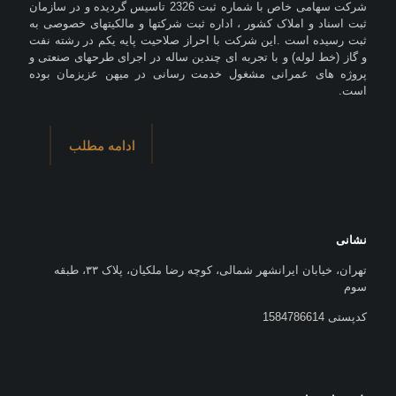
شرکت سهامی خاص با شماره ثبت 2326 تاسیس گردیده و در سازمان
ثبت اسناد و املاک کشور ، اداره ثبت شرکتها و مالکیتهای خصوصی به
ثبت رسیده است .این شرکت با احراز صلاحیت پایه یکم در رشته نفت
و گاز (خط لوله) و با تجربه ای چندین ساله در اجرای طرحهای صنعتی و
پروژه های عمرانی مشغول خدمت رسانی در میهن عزیزمان بوده
است.
ادامه مطلب
نشانی
تهران، خیابان ایرانشهر شمالی، کوچه رضا ملکیان، پلاک ۳۳، طبقه
سوم
کدپستی 1584786614