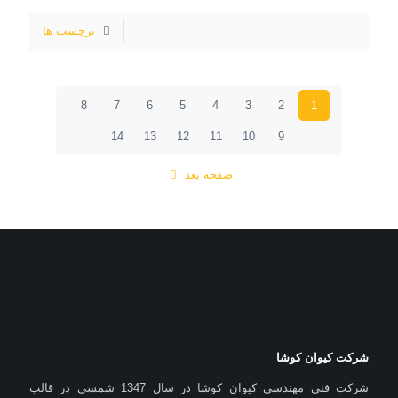
برچسب ها
8
7
6
5
4
3
2
1
14
13
12
11
10
9
صفحه بعد
شرکت کیوان کوشا
شرکت فنی مهندسی کیوان کوشا در سال 1347 شمسی در قالب