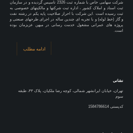
شرکت سهامی خاص با شماره ثبت 2326 تاسیس گردیده و در سازمان
ثبت اسناد و املاک کشور ، اداره ثبت شرکتها و مالکیتهای خصوصی به
ثبت رسیده است .این شرکت با احراز صلاحیت پایه یکم در رشته نفت
و گاز (خط لوله) و با تجربه ای چندین ساله در اجرای طرحهای صنعتی و
پروژه های عمرانی مشغول خدمت رسانی در میهن عزیزمان بوده
است.
ادامه مطلب
نشانی
تهران، خیابان ایرانشهر شمالی، کوچه رضا ملکیان، پلاک ۳۳، طبقه
سوم
کدپستی 1584786614